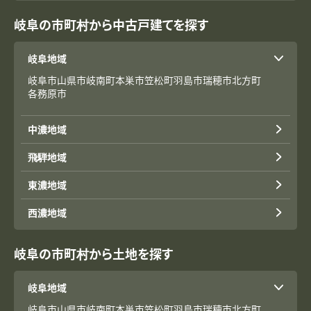
岐阜の市町村から中古戸建てを探す
岐阜地域
岐阜市
山県市
岐南町
本巣市
笠松町
羽島市
瑞穂市
北方町
各務原市
中濃地域
飛騨地域
東濃地域
西濃地域
岐阜の市町村から土地を探す
岐阜地域
岐阜市
山県市
岐南町
本巣市
笠松町
羽島市
瑞穂市
北方町