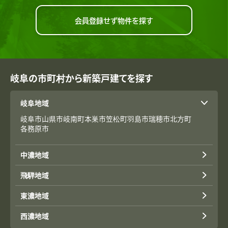
会員登録せず物件を探す
岐阜の市町村から新築戸建てを探す
岐阜地域
岐阜市
山県市
岐南町
本巣市
笠松町
羽島市
瑞穂市
北方町
各務原市
中濃地域
飛騨地域
東濃地域
西濃地域