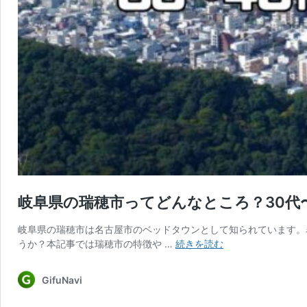
岐阜県の瑞穂市ってどんなところ？30代
岐阜県の瑞穂市は名古屋市のベッドタウンとして知られています。名
岐
うか？本記事では瑞穂市の特徴や …
続きを読む
阜
県
GifuNavi
の
瑞