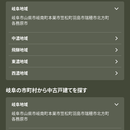
岐阜地域
岐阜市
山県市
岐南町
本巣市
笠松町
羽島市
瑞穂市
北方町
各務原市
中濃地域
飛騨地域
東濃地域
西濃地域
岐阜の市町村から中古戸建てを探す
岐阜地域
岐阜市
山県市
岐南町
本巣市
笠松町
羽島市
瑞穂市
北方町
各務原市