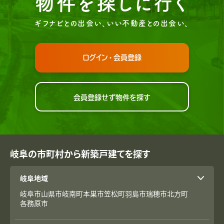
物件を探しに行く
ギフナビとの出会い、いい不動産との出会い、
ログイン・会員登録
会員登録せず物件を探す
岐阜の市町村から新築戸建てを探す
岐阜地域
岐阜市
山県市
岐南町
本巣市
笠松町
羽島市
瑞穂市
北方町
各務原市