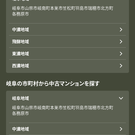
岐阜市
山県市
岐南町
本巣市
笠松町
羽島市
瑞穂市
北方町
各務原市
中濃地域
飛騨地域
東濃地域
西濃地域
岐阜の市町村から中古マンションを探す
岐阜地域
岐阜市
山県市
岐南町
本巣市
笠松町
羽島市
瑞穂市
北方町
各務原市
中濃地域