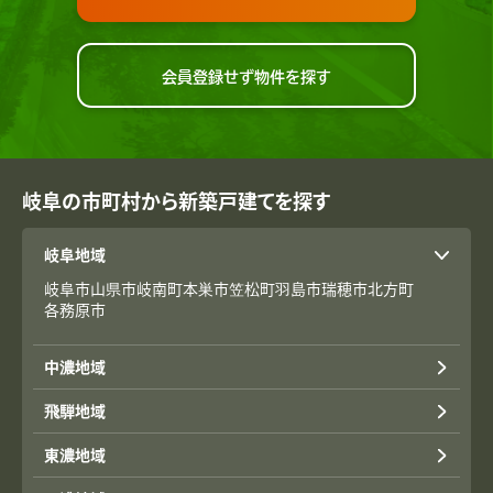
会員登録せず物件を探す
岐阜の市町村から新築戸建てを探す
岐阜地域
岐阜市
山県市
岐南町
本巣市
笠松町
羽島市
瑞穂市
北方町
各務原市
中濃地域
飛騨地域
東濃地域