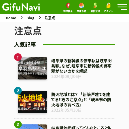
物件検索
来店予約
会員登録
ログイン
Home
Blog
注意点
注意点
人気記事
岐阜県の新幹線の停車駅は岐阜羽
島駅。なぜ、岐阜市に新幹線の停車
駅がないのかを解説
2024年09月06日
防火地域とは？ 『新築戸建てを建
てるときの注意点』と『岐阜県の防
火地域の調べ方』
2022年05月30日
岐阜県笠松町ってどんなところ？名