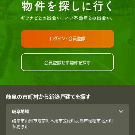
物件を探しに行く
ギフナビとの出会い、いい不動産との出会い、
ログイン・会員登録
会員登録せず物件を探す
岐阜の市町村から新築戸建てを探す
岐阜地域
岐阜市
山県市
岐南町
本巣市
笠松町
羽島市
瑞穂市
北方町
各務原市