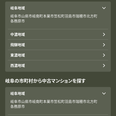
岐阜地域
岐阜市
山県市
岐南町
本巣市
笠松町
羽島市
瑞穂市
北方町
各務原市
中濃地域
飛騨地域
東濃地域
西濃地域
岐阜の市町村から中古マンションを探す
岐阜地域
岐阜市
山県市
岐南町
本巣市
笠松町
羽島市
瑞穂市
北方町
各務原市