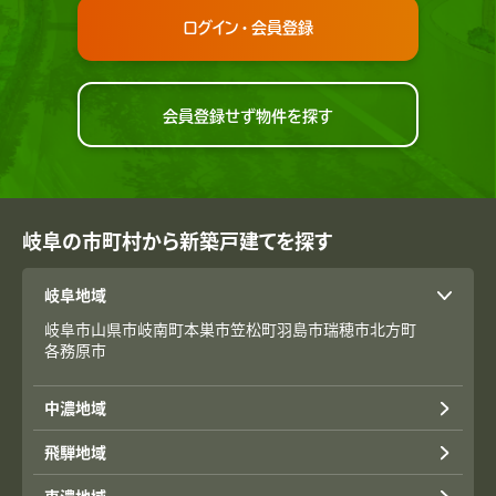
ログイン・会員登録
会員登録せず物件を探す
岐阜の市町村から新築戸建てを探す
岐阜地域
岐阜市
山県市
岐南町
本巣市
笠松町
羽島市
瑞穂市
北方町
各務原市
中濃地域
飛騨地域