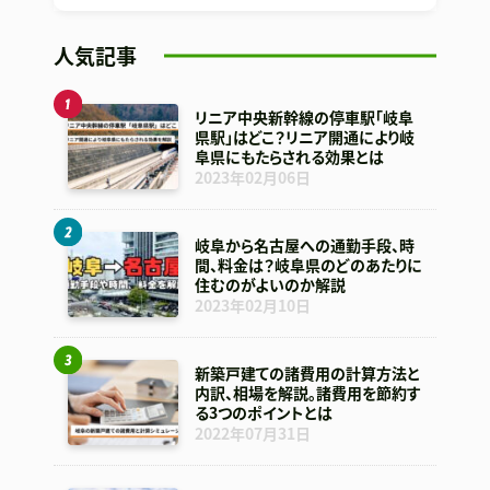
人気記事
リニア中央新幹線の停車駅「岐阜
県駅」はどこ？リニア開通により岐
阜県にもたらされる効果とは
2023年02月06日
岐阜から名古屋への通勤手段、時
間、料金は？岐阜県のどのあたりに
住むのがよいのか解説
2023年02月10日
新築戸建ての諸費用の計算方法と
内訳、相場を解説。諸費用を節約す
る3つのポイントとは
2022年07月31日