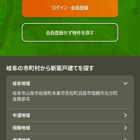
ログイン・会員登録
会員登録せず物件を探す
岐阜の市町村から新築戸建てを探す
岐阜地域
岐阜市
山県市
岐南町
本巣市
笠松町
羽島市
瑞穂市
北方町
各務原市
中濃地域
飛騨地域