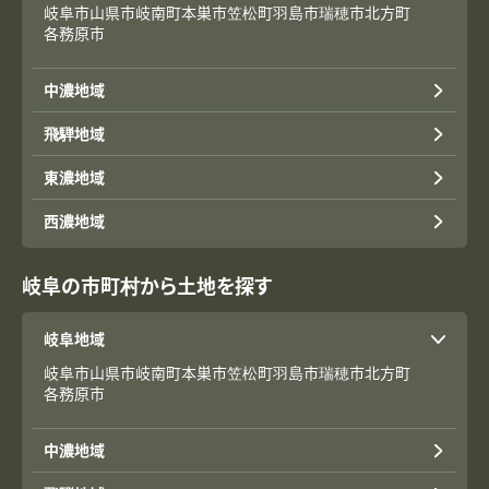
岐阜市
山県市
岐南町
本巣市
笠松町
羽島市
瑞穂市
北方町
各務原市
中濃地域
飛騨地域
東濃地域
西濃地域
岐阜の市町村から土地を探す
岐阜地域
岐阜市
山県市
岐南町
本巣市
笠松町
羽島市
瑞穂市
北方町
各務原市
中濃地域