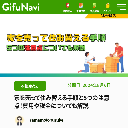
物件検索
来店予約
会員登録
ログイン
公開日: 2024年8月6日
不動産売却
家を売って住み替える手順と5つの注意
点！費用や税金についても解説
Yamamoto Yusuke