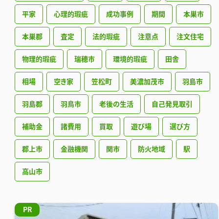
平家
心理的瑕疵
成功事例
期間
本巣市
本巣郡
査定
法的瑕疵
注意点
注文住宅
物理的瑕疵
瑞穂市
環境的瑕疵
田舎
相場
空き家
笠松町
美濃加茂市
羽島市
羽島郡
羽鳥市
老後の生活
自己発見取引
補助金
諸費用
買取
遊び場
選び方
郡上市
金融機関
関市
防火地域
駅
高山市