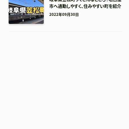
市へ通勤しやすく、住みやすい町を紹介
2022年09月30日
正しく理解してる？ 建
【大改装】リ
売住宅のメリット・デメ
現代の住宅
リット【注文住宅との違
わった、WIC
いを比較】
のお家♪【
山之上町】