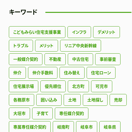
キーワード
こどもみらい住宅支援事業
インフラ
デメリット
トラブル
メリット
リニア中央新幹線
一般媒介契約
不動産
中古住宅
事前審査
仲介
仲介手数料
住み替え
住宅ローン
住宅展示場
優先順位
北方町
可児市
各務原市
囲い込み
土地
土地探し
売却
大垣市
子育て
専任媒介契約
専属専任媒介契約
岐南町
岐阜市
岐阜県