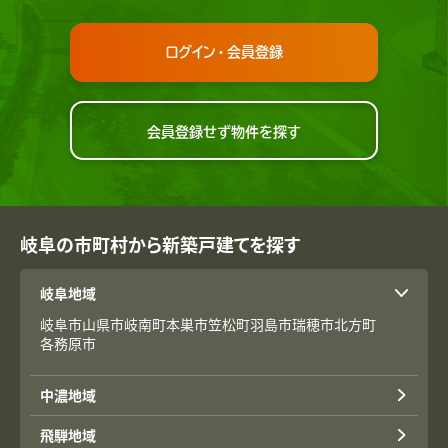
ログイン・会員登録
会員登録せず物件を探す
岐阜の市町村から新築戸建てを探す
岐阜地域
岐阜市
山県市
岐南町
本巣市
笠松町
羽島市
瑞穂市
北方町
各務原市
中濃地域
飛騨地域