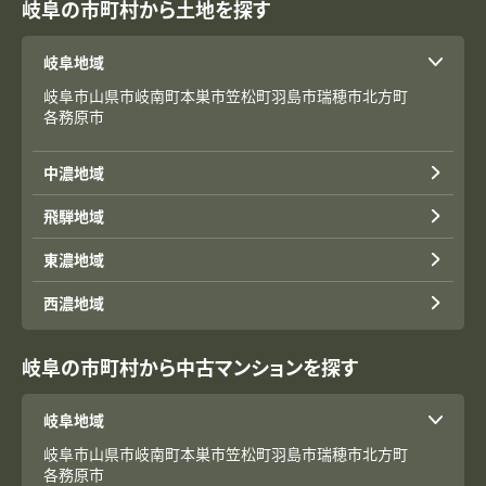
岐阜の市町村から土地を探す
岐阜地域
岐阜市
山県市
岐南町
本巣市
笠松町
羽島市
瑞穂市
北方町
各務原市
中濃地域
飛騨地域
東濃地域
西濃地域
岐阜の市町村から中古マンションを探す
岐阜地域
岐阜市
山県市
岐南町
本巣市
笠松町
羽島市
瑞穂市
北方町
各務原市