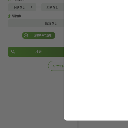
下限なし
30㎡
下限なし
上限なし
550万円
550万円
20㎡
40㎡
駅徒歩
下限なし
30坪
600万円
600万円
指定なし
30㎡
50㎡
30坪
40坪
650万円
650万円
指定なし
詳細条件の設定
40㎡
60㎡
40坪
50坪
700万円
700万円
間取り
3分以内
50㎡
70㎡
1K
1DK
1SDK
1LDK
検索
50坪
60坪
750万円
750万円
5分以内
1SLDK
2K
2DK
2SDK
60㎡
80㎡
60坪
70坪
800万円
800万円
2LDK
2SLDK
3K
3DK
リセット
7分以内
70㎡
90㎡
3SDK
3LDK
3SLDK
4K
70坪
80坪
850万円
850万円
10分以内
80㎡
100㎡
4DK
4SDK
4LDK
4SLDK
80坪
90坪
900万円
900万円
5K
5DK
5SDK
5LDK
15分以内
90㎡
110㎡
90坪
100坪
5SLDK
6K
6DK
6SDK
950万円
950万円
20分以内
100㎡
120㎡
6LDK
6SLDK
6SLDK以上
100坪
110坪
1000万円
1000万円
25分以内
130㎡
110坪
120坪
1050万円
1050万円
30分以内
現状
140㎡