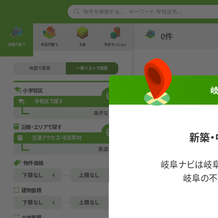
0
件
新築戸建て
中古戸建て
土地
中古マンション
地図で検索
一覧リストで検索
小学校区
学校区で探す
条件なし
沿線・エリアで探す
新築・
交通アクセス・市区町村
美濃市
岐阜ナビは岐
物件価格
岐阜の不
下限なし
上限なし
建物面積
下限なし
下限なし
下限なし
上限なし
500万円
500万円
土地面積