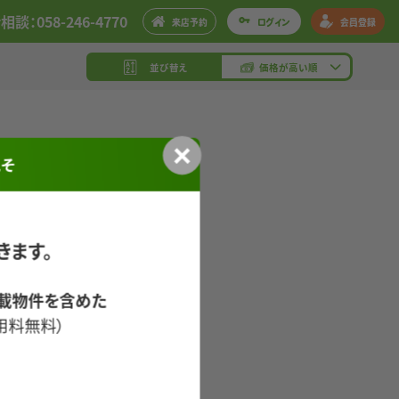
談：058-246-4770
来店予約
ログイン
会員登録
並び替え
価格が高い順
こそ
きます。
載物件を含めた
用料無料）