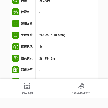
価格
580万円
他費用
-
建物面積
-
土地面積
293.00㎡ (88.63坪)
接道状況
東
幅員状況
東 約4.2m
都市計画
-
用途地域
市街化調整区域,市街化調整区域（既存宅）
建蔽率
来店予約
60%
058-246-4770
容積率
200%