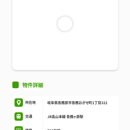
物件詳細
所在地
岐阜県各務原市各務おがせ町1丁目322
交通
JR高山本線 各務ヶ原駅