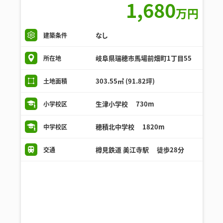
1,680
万円
なし
建築条件
岐阜県瑞穂市馬場前畑町1丁目55
所在地
303.55㎡ (91.82坪)
土地面積
生津小学校 730m
小学校区
穂積北中学校 1820m
中学校区
樽見鉄道 美江寺駅 徒歩28分
交通