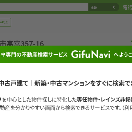
電話相
土地
m以上
市
高
富
3
5
7
-
1
6
GifuNavi
岐阜専門の不動産検索サービス
へよう
し
阜県山県市高富357-16
中古戸建て｜新築・中古マンションをすぐに検索で
5.55㎡ (44.03坪)
阜を中心とした物件探しに特化した
専任物件・レインズ非掲
富小学校 1370m / 高富中学校 1340m
動産を分かりやすい画面から検索できるサービスです。（利
ス停 石田町 80m