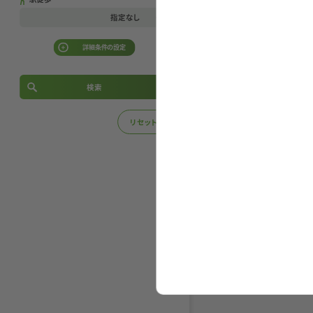
下限なし
30坪
指定なし
550万円
550万円
30坪
40坪
指定なし
詳細条件の設定
600万円
600万円
40坪
50坪
建築条件
3分以内
650万円
650万円
あり
なし
検索
50坪
60坪
5分以内
700万円
700万円
60坪
70坪
リセット
その他こだわり条件
7分以内
750万円
750万円
角地
整形地
南面道路面す
70坪
80坪
10分以内
800万円
800万円
造成工事済
間口10m以上
80坪
90坪
小学校徒歩10分圏内
15分以内
850万円
850万円
90坪
100坪
小学校徒歩15分圏内
20分以内
900万円
900万円
最寄り駅10分圏内
100坪
110坪
25分以内
最寄り駅15分圏内
950万円
950万円
110坪
120坪
前面道路幅員4m以上
30分以内
1000万円
1000万円
前面道路幅員6m以上
120坪
130坪
1050万円
1050万円
130坪
140坪