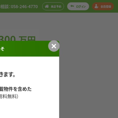
談：058-246-4770
来店予約
ログイン
会員登録
300
万円
こそ
きます。
載物件を含めた
用料無料）