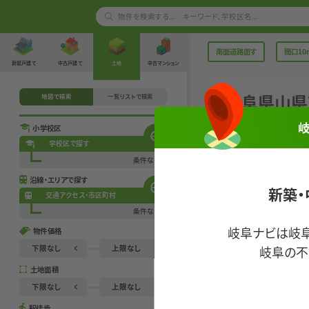
南面道路面す
間口10
物件検索に戻る
新築戸建て
中古戸建て
土地
中古マンション
岐
阜
県
山
県
検索条件の変更
地図で検索
一覧リストで検索
小学校区
学校区で探す
な
建築条件
条件なし
岐
所在地
沿線・エリアで探す
新築・
交通アクセス・市区町村
14
土地面積
条件なし
岐阜ナビは岐
物件価格
高
学校区
岐阜の不
下限なし
上限なし
バ
交通
土地面積
下限なし
下限なし
下限なし
上限なし
500万円
500万円
駅徒歩